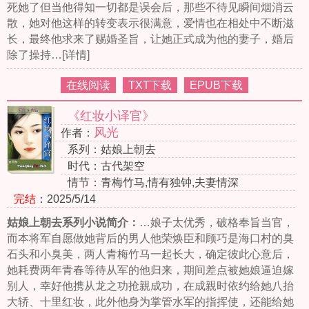
死她了但当他得知一切都是误会后，那些不待见瞬间烟消云
散，她对他这样的转变表示很满意，爱情也在相处中不断滋
长，最终他求来了赐婚圣旨，让她正式成为他的妻子，婚后
除了操持…[
详情
]
在线阅读
TXT下载
EPUB下载
《红妆小译官》
风光
作者：
系列：姑娘上朝去
时代：古代架空
情节：青梅竹马,情有独钟,夫妻情深
完结
：2025/5/14
姑娘上朝去系列小说简介：
…娘子太优秀，破格奉旨当官，
而本将军自愿做她背后的男人他荣焕臣和顾巧是海口村的臭
石头和小臭美，两人青梅竹马一起长大，确定彼此心意后，
她耗费两年青春等待从军的他归来，期间差点被她娘逼迫嫁
别人，幸好他携从龙之功抢親成功，在成親时依约给她八抬
大轿、十里红妆，此外他身为掌管水军的指挥使，还能给她