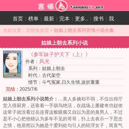
首页
榜单
最新
完本
更多..
搜书
我
|
|
|
|
|
|
..
当前位置：
言情兔首页
>
姑娘上朝去系列言情小说合集
姑娘上朝去系列小说
《参军妹子护天下（上）》
风光
作者：
系列：姑娘上朝去
时代：古代架空
情节：斗气冤家,日久生情,波折重重
完结
：2025/7/6
姑娘上朝去系列小说简介：
…美人多嬌却不弱，不仅出得厅
堂入得厨房，还靠着一手驯鸟绝活，在战场上屡建奇功赵侬
这辈子就没看过岳连霄这般眼瘸又自以为是的臭男人，不过
是不小心把他错认为多年不见的哥哥，扑上去表示一下思念
之情，他居然以为她是个爱到处勾引人的轻浮女子，简直气