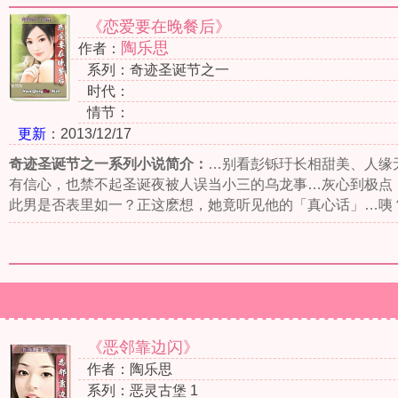
《恋爱要在晚餐后》
陶乐思
作者：
系列：奇迹圣诞节之一
时代：
情节：
更新
：2013/12/17
奇迹圣诞节之一系列小说简介：
…别看彭铄玗长相甜美、人缘
有信心，也禁不起圣诞夜被人误当小三的乌龙事…灰心到极点
此男是否表里如一？正这麽想，她竟听见他的「真心话」…咦？
《恶邻靠边闪》
作者：陶乐思
系列：恶灵古堡 1