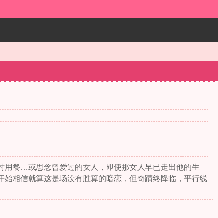
时用餐…或思念曾爱过的女人，即使那女人早已走出他的生
开始相信就算这是场没有胜算的暗恋，但奇蹟终降临，平行线