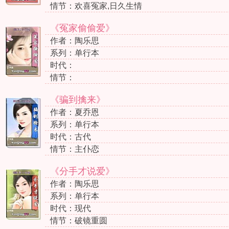
情节：欢喜冤家,日久生情
《冤家偷偷爱》
作者：陶乐思
系列：单行本
时代：
情节：
《骗到擒来》
作者：夏乔恩
系列：单行本
时代：古代
情节：主仆恋
《分手才说爱》
作者：陶乐思
系列：单行本
时代：现代
情节：破镜重圆