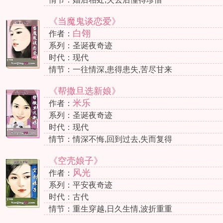
《当魔鬼谈恋爱》
白翎
作者：
系列：圣诞夜奇迹
时代：现代
情节：一往情深,患得患失,苦尽甘来
《帮撒旦选新娘》
米乐
作者：
系列：圣诞夜奇迹
时代：现代
情节：情深不悔,回到过去,失而复得
《空壳娘子》
风光
作者：
系列：平安夜奇迹
时代：古代
情节：重生穿越,日久生情,波折重重