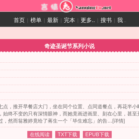
首页
榜单
最新
完本
更多..
搜书
我
|
|
|
|
|
|
..
奇迹圣诞节系列小说
七点，推开早餐店大门，坐在同个位置、点同道餐点，再花半小
，始终不变的只有深情眼神，而她竟画进画里、刻在心里，甚至
过，然而翁雅婷竟给了蒋生一个「毕生难忘」的告…[
详情
]
在线阅读
TXT下载
EPUB下载