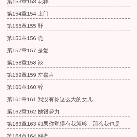
第153章153 花样
第154章154 上门
第155章155 野
第156章156 跪
第157章157 是爱
第158章158 谈
第159章159 左嘉言
第160章160 醉
第161章161 我没有你这么大的女儿
第162章162 她很努力
第163章163 如果你觉得有我就够，那么我也是
第164章164 网恋