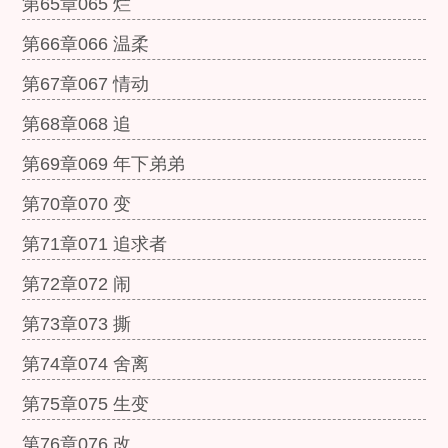
第65章065 烂
第66章066 温柔
第67章067 情动
第68章068 追
第69章069 年下弟弟
第70章070 变
第71章071 追求者
第72章072 闹
第73章073 撕
第74章074 舍离
第75章075 生变
第76章076 改