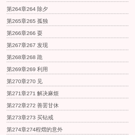
第264章264 除夕
第265章265 孤独
第266章266 耍
第267章267 发现
第268章268 跪
第269章269 利用
第270章270 见
第271章271 解决麻烦
第272章272 善罢甘休
第273章273 买钻戒
第274章274程熠的意外