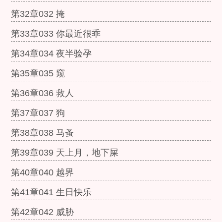
第32章032 掩
第33章033 你最近很乖
第34章034 夜半验孕
第35章035 窥
第36章036 救人
第37章037 狗
第38章038 马蚤
第39章039 天上月，地下屎
第40章040 越界
第41章041 生日快乐
第42章042 威胁