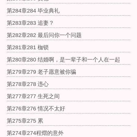
第284章284 毕业典礼
第283章283 追妻？
第282章282 最后问你一个问题
第281章281 枷锁
第280章280 结婚啊，是一辈子和一个人在一起
第279章279 老子愿意被你骗
第278章278 违心
第277章277 生死之间
第276章276 情况不太好
第275章275 累
第274章274程熠的意外