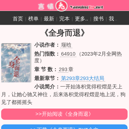
首页
榜单
最新
完本
更多..
搜书
我
|
|
|
|
|
|
..
《全身而退》
小说作者：
堰晗
热门指数：
64910
（2023年2月全网热
度）
章 节 数：
293
章
最新章节：
第293章293大结局
小说简介：
一开始洛枳觉得程熠是天上
月，让她心驰又神往，后来洛枳觉得程熠是地上泥，狗
见了都摇摇头
>>开始阅读《全身而退》