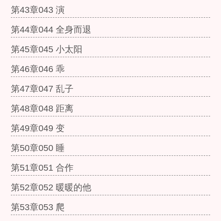
第43章043 演
第44章044 全身而退
第45章045 小太阳
第46章046 乖
第47章047 乱子
第48章048 距离
第49章049 变
第50章050 睡
第51章051 合作
第52章052 暖暖的他
第53章053 爬