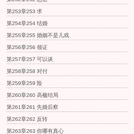
第253章253 求
第254章254 结婚
第255章255 婚姻不是儿戏
第256章256 领证
第257章257 可以谈
第258章258 对付
第259章259 险
第260章260 高楹结局
第261章261 先婚后察
第262章262 反转
第263章263 你哪有真心