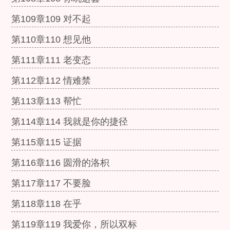
第109章109 对不起
第110章110 想见他
第111章111 老变态
第112章112 情难禁
第113章113 帮忙
第114章114 我就是你的捷径
第115章115 证据
第116章116 圆滑的洛枳
第117章117 不要脸
第118章118 在乎
第119章119 我爱你，所以双标