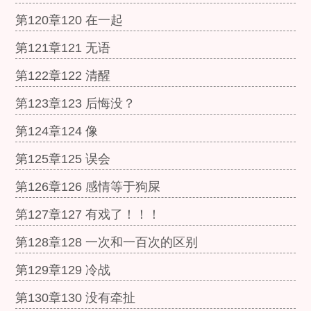
第120章120 在一起
第121章121 无语
第122章122 清醒
第123章123 后悔没？
第124章124 像
第125章125 误会
第126章126 感情等于狗屎
第127章127 有戏了！！！
第128章128 一次和一百次的区别
第129章129 冷战
第130章130 没有牵扯