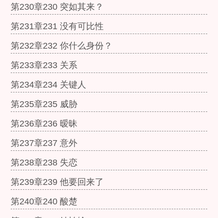
第230章230 突如其来？
第231章231 没有可比性
第232章232 你什么身份？
第233章233 关系
第234章234 关键人
第235章235 威胁
第236章236 暧昧
第237章237 意外
第238章238 失恋
第239章239 他要回来了
第240章240 酸楚