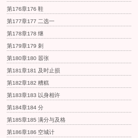
第176章176 鞋
第177章177 二选一
第178章178 继
第179章179 刺
第180章180 嚣张
第181章181 及时止损
第182章182 糟糕
第183章183 以身相许
第184章184 分
第185章185 满分与及格
第186章186 空城计