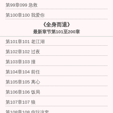
第99章099 急救
第100章100 我爱你
《全身而退》
最新章节第101至200章
第101章101 老江湖
第102章102 过夜
第103章103 撞
第104章104 前任
第105章105 离心
第106章106 饭局
第107章107 狼
第108章108 你玩这套