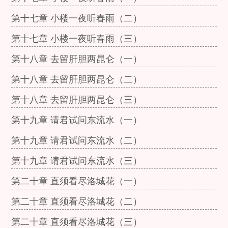
第十七章 小楼一夜听春雨（二）
第十七章 小楼一夜听春雨（三）
第十八章 去留肝胆两昆仑（一）
第十八章 去留肝胆两昆仑（二）
第十八章 去留肝胆两昆仑（三）
第十九章 请君试问东流水（一）
第十九章 请君试问东流水（二）
第十九章 请君试问东流水（三）
第二十章 直须看尽洛城花（一）
第二十章 直须看尽洛城花（二）
第二十章 直须看尽洛城花（三）