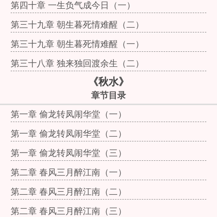
第四十章 一生负气成今日（一）
第三十九章 朝生暮死情难醒（二）
第三十九章 朝生暮死情难醒（一）
第三十八章 独来独回渡余生（二）
《秋水》
章节目录
第一章 偷龙转凤闹华堂（一）
第一章 偷龙转凤闹华堂（二）
第一章 偷龙转凤闹华堂（三）
第二章 春风三月醉江南（一）
第二章 春风三月醉江南（二）
第二章 春风三月醉江南（三）