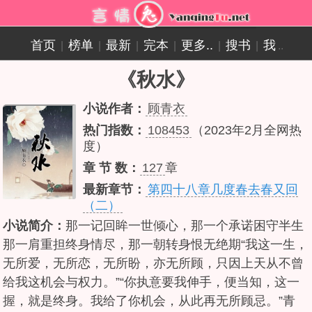
首页
榜单
最新
完本
更多..
搜书
我
|
|
|
|
|
|
..
《秋水》
小说作者：
顾青衣
热门指数：
108453
（2023年2月全网热
度）
章 节 数：
127
章
最新章节：
第四十八章几度春去春又回
（二）
小说简介：
那一记回眸一世倾心，那一个承诺困守半生
那一肩重担终身情尽，那一朝转身恨无绝期“我这一生，
无所爱，无所恋，无所盼，亦无所顾，只因上天从不曾
给我这机会与权力。”“你执意要我伸手，便当知，这一
握，就是终身。我给了你机会，从此再无所顾忌。”青