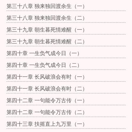
第三十八章 独来独回渡余生（一）
第三十八章 独来独回渡余生（二）
第三十九章 朝生暮死情难醒（一）
第三十九章 朝生暮死情难醒（二）
第四十章 一生负气成今日（一）
第四十章 一生负气成今日（二）
第四十一章 长风破浪会有时（一）
第四十一章 长风破浪会有时（二）
第四十二章 一句能令万古传（一）
第四十二章 一句能令万古传（二）
第四十三章 扶摇直上九万里（一）