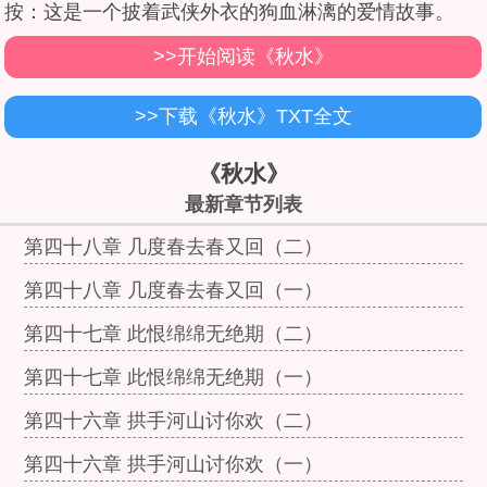
按：这是一个披着武侠外衣的狗血淋漓的爱情故事。
>>开始阅读《秋水》
>>下载《秋水》TXT全文
《秋水》
最新章节列表
第四十八章 几度春去春又回（二）
第四十八章 几度春去春又回（一）
第四十七章 此恨绵绵无绝期（二）
第四十七章 此恨绵绵无绝期（一）
第四十六章 拱手河山讨你欢（二）
第四十六章 拱手河山讨你欢（一）