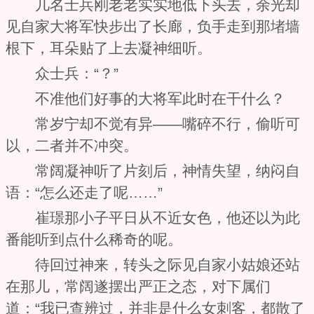
几名士兵刚老老实实地低下头去，余光却
见自家大将军快步出了长廊，负手走到那堵墙
根下，耳朵贴了上去凝神细听。
众士兵：“？”
不准他们好事的大将军此时在干什么？
常岁宁却不觉有异——嘴碎不行，偷听可
以，二者并不冲突。
常阔凝神听了片刻后，神情失望，纳闷自
语：“怎么还走了呢……”
崔璟那小子平日从不近女色，他还以为此
番能听到点什么稀奇的呢。
待回过神来，转头之际见自家小姑娘还站
在那儿，常阔遂摆出严正之态，对下属们
道：“我已查辨过，并非是什么女刺客，都散了