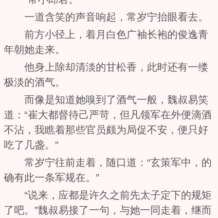
一道含笑的声音响起，常岁宁抬眼看去。
前方小径上，着月白色广袖长袍的俊逸青
年朝她走来。
他身上除却清淡的甘松香，此时还有一缕
极淡的酒气。
而像是知道她嗅到了酒气一般，魏叔易笑
道：“崔大都督待己严苛，但凡领军在外便滴酒
不沾，我瞧着那些官员颇为局促不安，便只好
吃了几盏。”
常岁宁往前走着，随口道：“玄策军中，的
确有此一条军规在。”
“说来，应都是许久之前先太子定下的规矩
了吧。”魏叔易接了一句，与她一同走着，继而