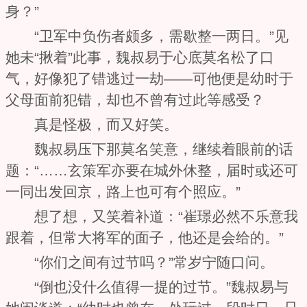
身？”
“卫军中负伤者颇多，需歇整一两日。”见
她未“揪着”此事，魏叔易于心底莫名松了口
气，好像犯了错逃过一劫——可他便是幼时于
父母面前犯错，却也不曾有过此等感受？
真是怪极，而又好笑。
魏叔易压下那莫名笑意，继续着眼前的话
题：“……玄策军亦要在城外休整，届时或还可
一同出发回京，路上也可有个照应。”
想了想，又笑着补道：“崔璟必然不乐意我
跟着，但常大将军的面子，他还是会给的。”
“你们之间有过节吗？”常岁宁随口问。
“倒也没什么值得一提的过节。”魏叔易与