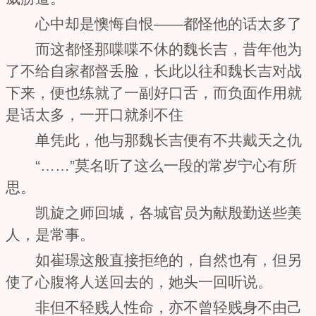
心中却是懊悔自恨——都怪他的话太多了
而这都怪那喋喋不休的魏长吉，昔年他为
了不给自家都督丢脸，长此以往和魏长吉对战
下来，便也练就了一副好口舌，而负面作用就
是话太多，一开口就刹不住
单凭此，他与那魏长吉便有不共戴天之仇
“……”莫名听了这么一段的常岁宁心有所
思。
凯旋之师回城，各城官员为献殷勤送些美
人，是常事。
如崔璟这般直接拒绝的，自然也有，但另
使了心腹将人送回去的，她头一回听说。
非但不轻贱人性命，亦不曾轻贱身不由己