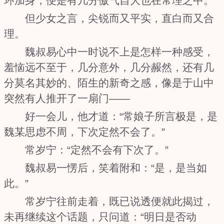
环加身，便是有几分傲气自大也在常理之中。
但少女之言，尖锐而又平实，直白而又合
理。
魏叔易心中一时说不上是怎样一种感受，
羞恼远不至于，几分意外，几分赧然，还有几
分莫名其妙的、陌生的新奇之感，像是于山中
突然有人推开了一扇门——
好一会儿，他才道：“常娘子所言极是，是
魏某思虑不周，下次定然不会了。”
常岁宁：“定然不会有下次了。”
魏叔易一愣后，笑着附和：“是，是当如
此。”
常岁宁往前走着，既已说透便就此揭过，
未再继续这个话题，只问道：“明日是否动