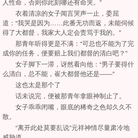
人性命，否则你此刻哪还有命哭。”
衣着清凉的女子闻言哭声一止，委屈
道：“我哭是因为……此番无功而返，未能伺候
得了大都督，我家大人定会责骂于我的。”
那青年听得更是不满：“可总也不能为了完
成你的任务，便要赔上我们都督的清白吧？”
女子脚下一滞，讶然看向他：“男子要得什
么清白，总不能，崔大都督他还是——”
这也太是那个了
话未说完，便被那青年拿眼神制止了。
女子乖乖闭嘴，眼底的稀奇之色却久久不
散。
“离开此处莫要乱说”元祥神情尽量肃冷地
威胁道。