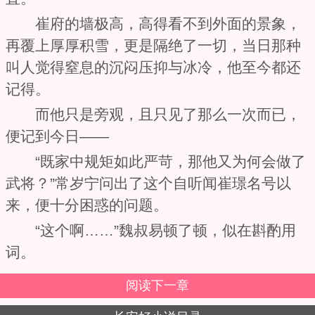
崔府的墙极高，高得看不到外面的景象，
再覆上厚厚积雪，更是隔绝了一切，当日那种
叫人觉得窒息的沉闷压抑与冰冷，他至今都还
记得。
而他只是旁观，且只见了那么一次而已，
便记到今日——
“既家中规矩如此严苛，那他又为何会做了
武将？”常岁宁问出了这个自听闻崔璟名号以
来，便十分困惑的问题。
“这个啊……”魏叔易顿了顿，似在斟酌用
词。
阅读下一章