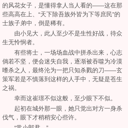
的风花女子，是懂得拿人当人看的——这在那
些高高在上、“天下除吾族外皆为下等庶民”的
士族子弟中，倒是稀有。
由小见大，此人至少不是生性好战，待众
生无怜悯者。
有些将士，一场场血战中拼杀出来，心志
倘若不坚，便会迷失自我，逐渐被吞噬为冷漠
嗜杀之人，最终沦为一把只知杀戮的刀——玄
策军若是不慎落到这样的人手中，无疑是苍生
之祸。
幸而这崔璟不似这般，至少眼下不似。
起初在城外那一眼，她只觉出对方一身杀
伐气，眼下才稍稍安心些许。
“常小郎君。”