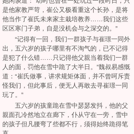
她闲谈道：“幼时也曾在一处玩过一段时日，只
是他家教严苛，崔公又极看重这个长孙，是将
他当作了崔氏未来家主栽培教养……我们这些
区区寒门子弟，自是没机会与之深交的。”
“记得有一回，我们一群孩子与崔璟一同外
出，五六岁的孩子哪里有不淘气的，已不记得
是犯了什么错……只记得他父親当着我们一群
人的面，罚他在雪中跪了大半日。”魏叔易感慨
道：“崔氏做事，讲求规矩体面，并不曾呵斥责
怪我们，但此事后，便无人再敢去寻崔璟一同
玩了。”
五六岁的孩童跪在雪中瑟瑟发抖，他的父
親面孔冷然地立在廊下，仆从守在一旁，雪中
的孩子但凡腰弯了些都不行，须得始终跪得笔
直。