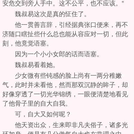
安危交到旁人手中。这不公平，也不应该。”
魏叔易这次是真的怔住了。
他一贯善言辞，引经据典张口便来，再不
济随口瞎扯些什么总也能从容应对一切，但此
刻，他竟觉语塞。
因为一个小小女郎的话而语塞。
魏叔易看着她。
少女微有些钝感的脸上尚有一两分稚嫩
气，此时并未看他，然而那双沉静的眸子，却
好像穿透了一切光华锦绣，一眼便清楚地看见
了他骨子里的自大自我。
可，自大又如何呢？
他天资出众，生来即非凡夫俗子，诸多光