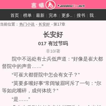
首页
榜单
最新
完本
更多..
搜书
我
|
|
|
|
|
|
..
当前位置：
热门小说
-
长安好
- 第17章
长安好
017 有过节吗
非10/著
院中不远处有士兵低声道：“好像是崔大都
督院中的声音……”
“可崔大都督院中怎会有女子？”
“莫要多嘴好事”常阔皱眉呵斥了一句：“尔
等如此嘴碎，成何体统？”
“是……”