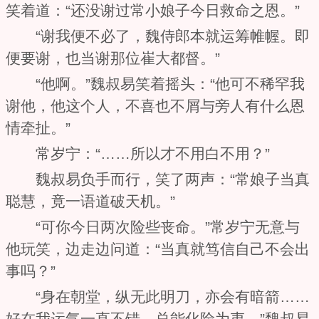
笑着道：“还没谢过常小娘子今日救命之恩。”
“谢我便不必了，魏侍郎本就运筹帷幄。即
便要谢，也当谢那位崔大都督。”
“他啊。”魏叔易笑着摇头：“他可不稀罕我
谢他，他这个人，不喜也不屑与旁人有什么恩
情牵扯。”
常岁宁：“……所以才不用白不用？”
魏叔易负手而行，笑了两声：“常娘子当真
聪慧，竟一语道破天机。”
“可你今日两次险些丧命。”常岁宁无意与
他玩笑，边走边问道：“当真就笃信自己不会出
事吗？”
“身在朝堂，纵无此明刀，亦会有暗箭……
好在我运气一直不错，总能化险为夷。”魏叔易