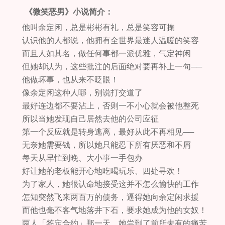
《微笑恶男》小说简介：
他叫余定闲，总是彬彬有礼，总是笑容可掬
认识他的人都说，他拥有全世界最迷人温暖的笑容
而且人如其名，做任何事都一派优雅，气定神闲
但她却认为，这些批注的后面绝对要再补上一句──
他做坏事，也从来不眨眼！
像余定闲这种人哪，别说打交道了
最好连边都不要沾上，否则一不小心就会被他整死
所以当她发现自己居然去他的公司应征
第一个反应就是转身逃离，最好从此不再相见──
无奈她需要钱，所以她只能忍下所有厌恶和不屑
每天从早忙到晚、大小事一手包办
好让她的老板能开心地吃喝玩乐、四处寻欢！
为了家人，她很认命地接受这并不怎么愉快的工作
怎知突然飞来两百万的债务，逼得她向余定闲求援
而他也毫不客气地落井下石，要求她成为他的女奴！
两人「签定合约」那一天，她尝到了前所未有的痛苦