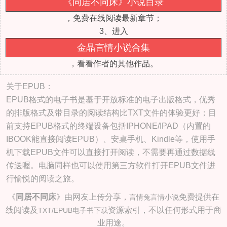
《同居不同床》小说目录
，免费在线阅读最新章节；
3、进入
金晶言情小说合集
，看看作者的其他作品。
关于EPUB：
EPUB格式的电子书是基于开放标准的电子出版格式，优秀
的排版格式及带目录的阅读结构比TXT文件的体验更好；目
前支持EPUB格式的终端设备包括IPHONE/IPAD（内置的
IBOOK能直接阅读EPUB）、安桌手机、Kindle等，使用手
机下载EPUB文件可以直接打开阅读，不需要再通过数据线
传送喔。电脑同样也可以使用第三方软件打开EPUB文件进
行愉悦的阅读之旅。
《
同居不同床
》由网友上传分享，
免费提供在
言情兔言情小说
线阅读及
资源索引，不以任何形式用于商
TXT/EPUB电子书下载
业用途。