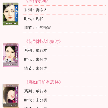
《床婚守则》
系列：妻命 3
时代：现代
情节：斗气冤家
《待到村花出嫁时》
系列：单行本
时代：未分类
情节：未分类
《寡妇门前有恶将》
系列：单行本
时代：未分类