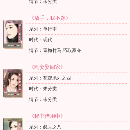
情节：未分类
《放手，我不嫁》
系列：单行本
时代：现代
情节：青梅竹马,巧取豪夺
《剩妻娶回家》
系列：花嫁系列之四
时代：未分类
情节：未分类
《秘书借用中》
系列：怨夫之八