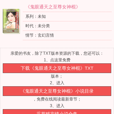
《鬼眼通天之至尊女神棍》
系列：未知
时代：未分类
情节：玄幻言情
亲爱的书友，除了TXT版本资源的下载，您还可以：
1、点这里免费
下载《鬼眼通天之至尊女神棍》TXT
版本；
2、进入
《鬼眼通天之至尊女神棍》小说目录
，免费在线阅读最新章节；
3、进入