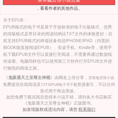
采草贼言情小说合集
，看看作者的其他作品。
关于EPUB：
EPUB格式的电子书是基于开放标准的电子出版格式，优秀
的排版格式及带目录的阅读结构比TXT文件的体验更好；目
前支持EPUB格式的终端设备包括IPHONE/IPAD（内置的
IBOOK能直接阅读EPUB）、安桌手机、Kindle等，使用手
机下载EPUB文件可以直接打开阅读，不需要再通过数据线
传送喔。电脑同样也可以使用第三方软件打开EPUB文件进
行愉悦的阅读之旅。
《
鬼眼通天之至尊女神棍
》由网友上传分享，
言情兔言情小说
免费提供在线阅读及
资源索引，不以任何
TXT/EPUB电子书下载
形式用于商业用途。
如您免费下载试阅后觉得本小说不错，请到各大书店购买
《鬼眼通天之至尊女神棍》正版图书。
如发现版权或违法内容，请您
联系我们