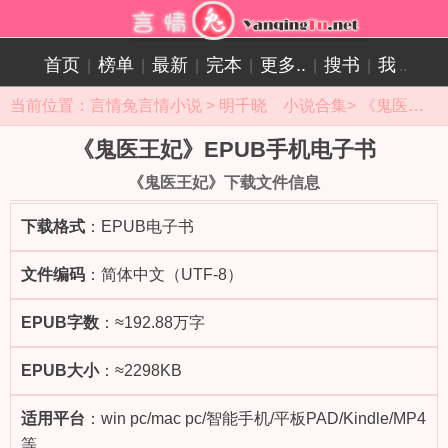
首页
榜单
最新
完本
更多..
搜书
我
|
|
|
|
|
|
..
当前位置：
言情兔言情小说
>
明千晓 小说合集
>
《鬼医王妃》小说目录
《鬼医王妃》EPUB手机电子书
《鬼医王妃》下载文件信息
下载格式
：EPUB电子书
文件编码
：简体中文（UTF-8）
EPUB字数
：≈192.88万字
EPUB大小
：≈2298KB
适用平台
：win pc/mac pc/智能手机/平板PAD/Kindle/MP4
等