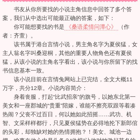
书友从你所要找的小说主角信息中回答了多个答
案，我们从中选出可能最正确的答案，如下：
你可能想要找的书是
《桑语柔情问潭心》
（作
者：齐萱）。
该书属于港台言情小说，男主角名字为夏侯猛，女
主人翁名字叫桑迎桐，其他的重要人物角色还有夏侯
猛，从该小说的主角名字看出，该小说与你所留下的找
书信息基本一致。
该小说目前在言情兔网站上已完结，全文大概11
万字，共分12章。小说内容简介：
身着丧服，打起“比武招亲”的旗号，以她东北第一
美女和一座郡城的“贵重”陪嫁，谁能不擦亮双跟等着凑
热闹？父丧不过百日，何以她如此招摇……武功、机
智、文采样样都行，只见夏侯猛势在必得地抡下新郎倌
的头彩，却独缺对她的热情拥抱？！美女、城池一边