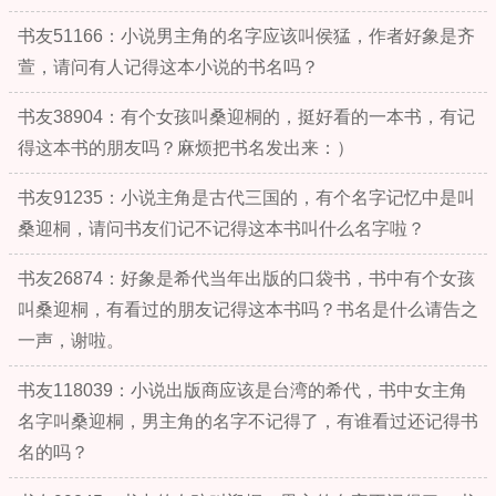
书友51166：小说男主角的名字应该叫侯猛，作者好象是齐
萱，请问有人记得这本小说的书名吗？
书友38904：有个女孩叫桑迎桐的，挺好看的一本书，有记
得这本书的朋友吗？麻烦把书名发出来：）
书友91235：小说主角是古代三国的，有个名字记忆中是叫
桑迎桐，请问书友们记不记得这本书叫什么名字啦？
书友26874：好象是希代当年出版的口袋书，书中有个女孩
叫桑迎桐，有看过的朋友记得这本书吗？书名是什么请告之
一声，谢啦。
书友118039：小说出版商应该是台湾的希代，书中女主角
名字叫桑迎桐，男主角的名字不记得了，有谁看过还记得书
名的吗？