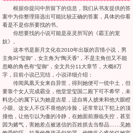
根据你提问中所留下的信息，我们从书友提供的答
案中为你整理筛选出可能比较正确的答案，具体的你看
看是不是你所要找的书。
你想要找的小说可能是巫灵所写的《霸王的宠
奴》。
这本书是新月文化在2010年出版的言情小说，男
主角叫“玺御”，女主角为“陶天香”，不是主角但又不能
忽略的角色有“玺御”，全文共分11大章节，大概8万
字，目前小说已完结，小说详细介绍：
传闻凤凰天女来自异世，得到她便可一统中土，但
要靠个女人完成霸业，他堂堂玺国二殿下可不希罕，未
料忠心的属下认为她是吉星，迳自将人掳来和他大眼瞪
小眼。这女人不仅不畏他的冷脸，还常常以下犯上的顶
撞他，让他引以为傲的冷静，在她面前濒临失控，甚至
因为赌气，害她差点被迷信的百姓抓去当祭品……见她