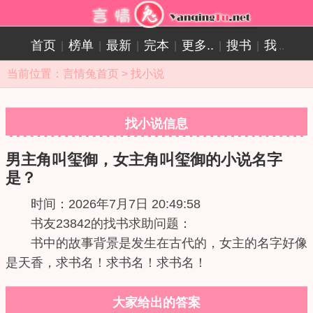
首页
榜单
最新
完本
更多..
搜书
我
|
|
|
|
|
|
..
当前位置：
言情兔首页
>
找小说
找小说信息
男主角叫玺御，女主角叫玺御的小说名字
是？
时间：2026年7月7日 20:49:58
书友23842的找书求助问题：
书中的故事背景是发生在古代的，女主的名字好像
是天香，求书名！求书名！求书名！
大家给出的答案