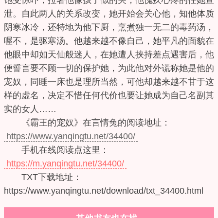
饱受惊吓，拉著他像孩子似的哭，他愧疚心疼的任她宣
泄。自此两人的关系改变，她开始会关心他，知他体质
阴寒冰冷，还特地为他下厨，烹煮独一无二的毒药汤，
喔不，是驱寒汤。他越来越不像自己，她平凡的面貌在
他眼中却如天仙般迷人，在她遭人挟持差点遇害后，他
便誓言要不顾一切的保护她，为此他对外谎称她是他的
宠奴，同睡一床也是理所当然，可他却越来越不甘于这
样的虚名，决定不惜任何代价也要让她成为自己名副其
实的女人……
《霸王的宠奴》在言情兔的阅读地址：
https://www.yanqingtu.net/34400/
手机在线阅读点这里：
https://m.yanqingtu.net/34400/
TXT下载地址：
https://www.yanqingtu.net/download/txt_34400.html