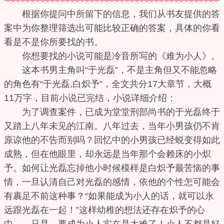
根据你提问中所留下的信息，我们从书友提供的答
案中为你整理筛选出可能比较正确的答案，具体的你看
看是不是你所要找的书。
你想要找的小说可能是冷音所写的《难为小人》。
这本书男主角叫“于光磊”，不是主角但又不能忽略
的角色有“于光磊,白炽予”，全文共分17大章节，大概
11万字，目前小说已完结，小说详细介绍：
为了调查案件，已成为堂堂刑部尚书的于光磊终于
又踏上八年未见的江南。八年过去，当年小男孩仍不肯
原谅他的不告而别吗？回忆中的小男孩已经蜕变得如此
成熟，但在他眼里，却永远是当年那个会赖床的小炽
予。如何让光磊忘掉他小时候模样是白炽予最苦恼的事
情，一旦认清自己对光磊的感情，依他的个性怎可能会
有裹足不前这种事？“如果能成为小人的话，就可以永
远跟光磊在一起！”这样幼稚的想法还存在炽予的心