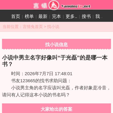
首页
榜单
最新
完本
更多..
搜书
我
|
|
|
|
|
|
..
当前位置：
言情兔首页
>
找小说
找小说信息
小说中男主名字好像叫“于光磊”的是哪一本
书？
时间：2026年7月7日 17:48:01
书友123665的找书求助问题：
小说男主角的名字应该叫光磊，作者好象是冷音，
请问有人记得这本小说的书名吗？
大家给出的答案