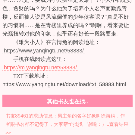
中……只是，要成为小人实在是太难了！小人不都是好
色、贪财的吗？为什么他为了培养小人名声而勤跑青
楼，反而被人说是风流倜傥的少年侠客呢？“真是不好
的习惯啊……是在青楼里养成的吗？”啊啊，看来要让
光磊扭转对他的印象，似乎还有好长一段路要走。
《难为小人》在言情兔的阅读地址：
https://www.yanqingtu.net/58883/
手机在线阅读点这里：
https://m.yanqingtu.net/58883/
TXT下载地址：
https://www.yanqingtu.net/download/txt_58883.html
其他书友也在找..
书友89461的求助信息：男主角的名字好象叫徐海纳，作
者跟书名都不记得了，大家帮忙找找，谢啦：）..查看结果
>>