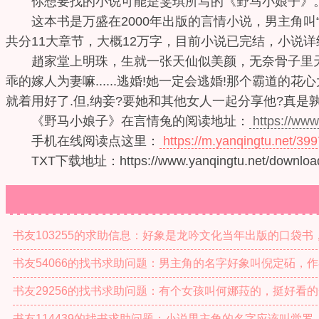
你想要找的小说可能是雯琪所写的《野马小娘子》
这本书是万盛在2000年出版的言情小说，男主角叫
共分11大章节，大概12万字，目前小说已完结，小说
趙家堂上明珠，生就一张天仙似美颜，无奈骨子里天性
乖的嫁人为妻嘛......逃婚!她一定会逃婚!那个霸道的花
就着用好了.但,纳妾?要她和其他女人一起分享他?真是孰可忍
《野马小娘子》在言情兔的阅读地址：
https://www
手机在线阅读点这里：
https://m.yanqingtu.net/399
TXT下载地址：https://www.yanqingtu.net/download/
书友103255的求助信息：好象是龙吟文化当年出版的口袋
书友54066的找书求助问题：男主角的名字好象叫倪定砳，作
书友29256的找书求助问题：有个女孩叫何娜菈的，挺好看的
书友114439的找书求助问题：小说男主角的名字应该叫觉罗