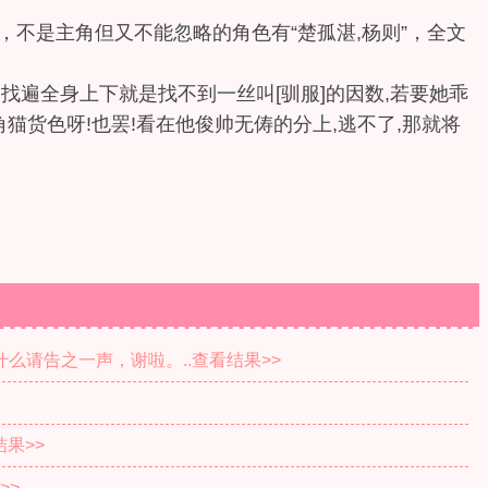
，不是主角但又不能忽略的角色有“楚孤湛,杨则”，全文
找遍全身上下就是找不到一丝叫[驯服]的因数,若要她乖
非三角猫货色呀!也罢!看在他俊帅无俦的分上,逃不了,那就将
么请告之一声，谢啦。..查看结果>>
果>>
>>