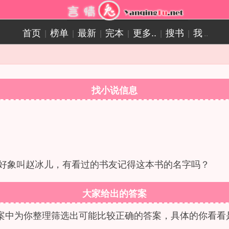
首页
榜单
最新
完本
更多..
搜书
我
|
|
|
|
|
|
..
找小说信息
角好象叫赵冰儿，有看过的书友记得这本书的名字吗？
大家给出的答案
案中为你整理筛选出可能比较正确的答案，具体的你看看