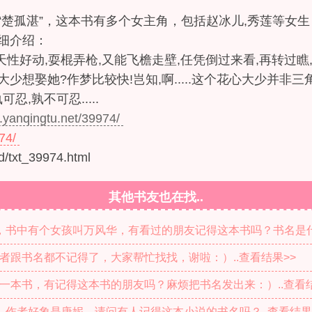
。
“楚孤湛”，这本书有多个女主角，包括赵冰儿,秀莲等女生
详细介绍：
好动,耍棍弄枪,又能飞檐走壁,任凭倒过来看,再转过瞧,
心大少想娶她?作梦比较快!岂知,啊.....这个花心大少并
,孰不可忍.....
.yanqingtu.net/39974/
74/
txt_39974.html
其他书友也在找..
书，书中有个女孩叫万风华，有看过的朋友记得这本书吗？书名是什
者跟书名都不记得了，大家帮忙找找，谢啦：）..查看结果>>
一本书，有记得这本书的朋友吗？麻烦把书名发出来：）..查看结
，作者好象是唐妮，请问有人记得这本小说的书名吗？..查看结果