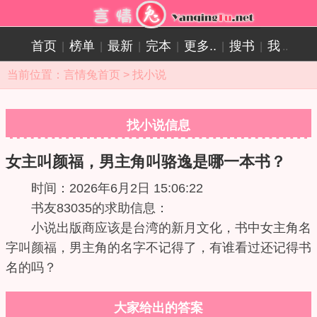
首页
榜单
最新
完本
更多..
搜书
我
|
|
|
|
|
|
..
当前位置：
言情兔首页
>
找小说
找小说信息
女主叫颜福，男主角叫骆逸是哪一本书？
时间：2026年6月2日 15:06:22
书友83035的求助信息：
小说出版商应该是台湾的新月文化，书中女主角名
字叫颜福，男主角的名字不记得了，有谁看过还记得书
名的吗？
大家给出的答案