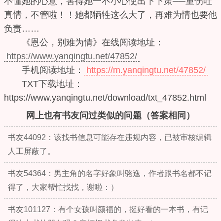
不懂她的心意，害得她一不小心使出下下策──重伤吐
真情，不管啦！！她都牺牲这么大了，再难为情也要他
负责……
《恩公，别难为情》在线阅读地址：
https://www.yanqingtu.net/47852/
手机阅读地址：
https://m.yanqingtu.net/47852/
TXT下载地址：
https://www.yanqingtu.net/download/txt_47852.html
网上也有书友问过类似的问题（答案相同）
书友44092：该找书信息可能存在违规内容，已被审核编辑
人工屏蔽了。
书友54364：男主角的名字好象叫骆逸，作者跟书名都不记
得了，大家帮忙找找，谢啦：）
书友101127：有个女孩叫颜福的，挺好看的一本书，有记