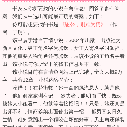
书友从你所要找的小说主角信息中回答了多个答
案，我们从中选出可能最正确的答案，如下：
你可能想要找的书是
《恩公，别难为情》
（作
者：子玥）。
该书属于港台言情小说，2004年出版，出版社为
新月文化，男主角名字为骆逸，女主人翁名字叫颜福，
其他的重要人物角色还有骆逸，从该小说的主角名字看
出，该小说与你所留下的找书信息基本一致。
该小说目前在言情兔网站上已完结，全文大概9万
字，共分12章。小说内容简介：
没错！！在花街救了她一命的风流恩人，就是他
了，他们颜家家训有记──欲夫者，眼明而手快，既然
被她大小姐看中，他就等着接招吧！！只是，她还真是
出师不利，情商爹娘出面使出第一招──孤男寡女日久
生情，谁知竟蹦出一个程咬金坏她好事，男主角还佯装