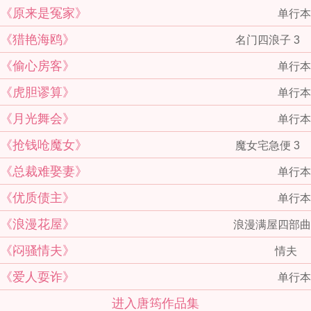
《原来是冤家》
单行本
《猎艳海鸥》
名门四浪子 3
《偷心房客》
单行本
《虎胆谬算》
单行本
《月光舞会》
单行本
《抢钱呛魔女》
魔女宅急便 3
《总裁难娶妻》
单行本
《优质债主》
单行本
《浪漫花屋》
浪漫满屋四部曲
《闷骚情夫》
情夫
《爱人耍诈》
单行本
进入唐筠作品集