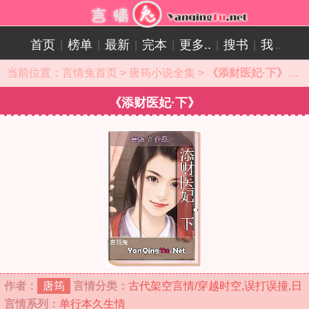
首页
榜单
最新
完本
更多..
搜书
我
|
|
|
|
|
|
..
当前位置：
言情兔首页
>
唐筠小说全集
>
《添财医妃·下》小说目录
《添财医妃·下》
作者：
唐筠
言情分类：
古代架空言情/穿越时空,误打误撞,日
言情系列：
单行本
久生情