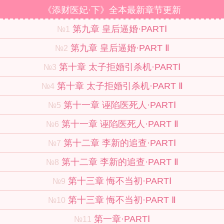
《添财医妃·下》全本最新章节更新
第九章 皇后逼婚·PARTⅠ
№1
第九章 皇后逼婚·PART Ⅱ
№2
第十章 太子拒婚引杀机·PARTⅠ
№3
第十章 太子拒婚引杀机·PART Ⅱ
№4
第十一章 诬陷医死人·PARTⅠ
№5
第十一章 诬陷医死人·PART Ⅱ
№6
第十二章 李新的追查·PARTⅠ
№7
第十二章 李新的追查·PART Ⅱ
№8
第十三章 悔不当初·PARTⅠ
№9
第十三章 悔不当初·PART Ⅱ
№10
第一章·PARTⅠ
№11