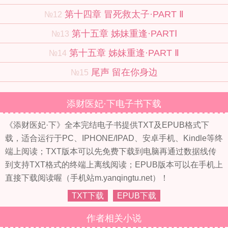
第十四章 冒死救太子·PART Ⅱ
№12
第十五章 姊妹重逢·PARTⅠ
№13
第十五章 姊妹重逢·PART Ⅱ
№14
尾声 留在你身边
№15
添财医妃·下电子书下载
《添财医妃·下》全本完结电子书提供TXT及EPUB格式下
载，适合运行于PC、IPHONE/IPAD、安卓手机、Kindle等终
端上阅读；TXT版本可以先免费下载到电脑再通过数据线传
到支持TXT格式的终端上离线阅读；EPUB版本可以在手机上
直接下载阅读喔（手机站m.yanqingtu.net）！
TXT下载
EPUB下载
作者相关小说