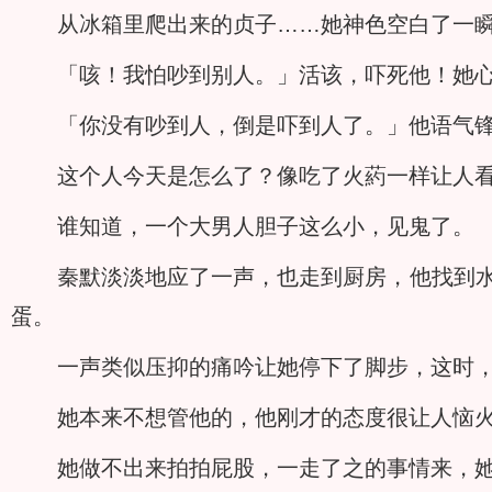
从冰箱里爬出来的贞子……她神色空白了一
「咳！我怕吵到别人。」活该，吓死他！她
「你没有吵到人，倒是吓到人了。」他语气
这个人今天是怎么了？像吃了火葯一样让人
谁知道，一个大男人胆子这么小，见鬼了。
秦默淡淡地应了一声，也走到厨房，他找到
蛋。
一声类似压抑的痛吟让她停下了脚步，这时
她本来不想管他的，他刚才的态度很让人恼
她做不出来拍拍屁股，一走了之的事情来，她