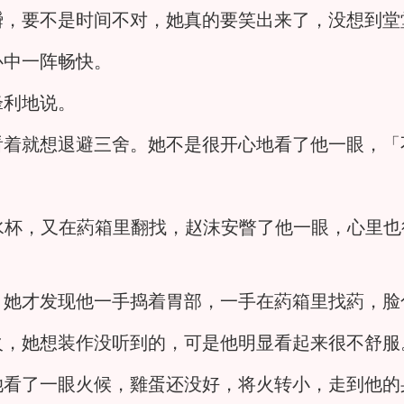
瞬，要不是时间不对，她真的要笑出来了，没想到堂
心中一阵畅快。
锋利地说。
看着就想退避三舍。她不是很开心地看了他一眼，「
水杯，又在葯箱里翻找，赵沫安瞥了他一眼，心里也
，她才发现他一手捣着胃部，一手在葯箱里找葯，脸
火，她想装作没听到的，可是他明显看起来很不舒服
看了一眼火候，雞蛋还没好，将火转小，走到他的