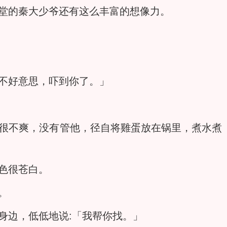
堂的秦大少爷还有这么丰富的想像力。
不好意思，吓到你了。」
很不爽，没有管他，径自将雞蛋放在锅里，煮水煮
色很苍白。
。
身边，低低地说:「我帮你找。」