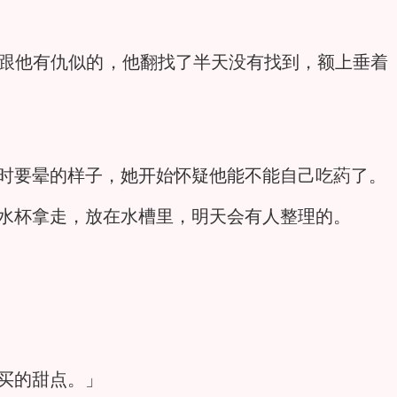
跟他有仇似的，他翻找了半天没有找到，额上垂着
时要晕的样子，她开始怀疑他能不能自己吃葯了。
水杯拿走，放在水槽里，明天会有人整理的。
买的甜点。」