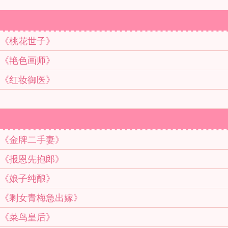
《桃花世子》
《艳色画师》
《红妆御医》
《金牌二手妻》
《报恩先抱郎》
《娘子纯酿》
《剩女青梅急出嫁》
《菜鸟皇后》