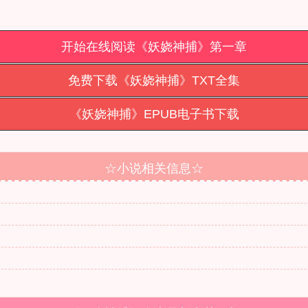
开始在线阅读《妖娆神捕》第一章
免费下载《妖娆神捕》TXT全集
《妖娆神捕》EPUB电子书下载
☆小说相关信息☆