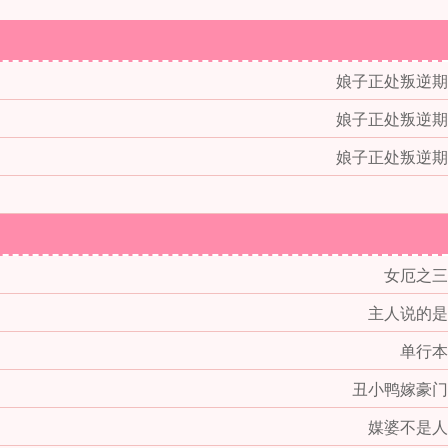
娘子正处叛逆期
娘子正处叛逆期
娘子正处叛逆期
女厄之三
主人说的是
单行本
丑小鸭嫁豪门
媒婆不是人