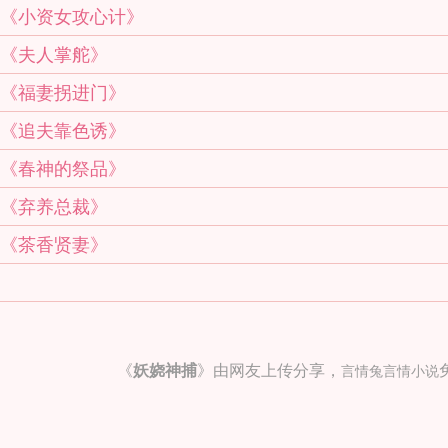
《小资女攻心计》
《夫人掌舵》
《福妻拐进门》
《追夫靠色诱》
《春神的祭品》
《弃养总裁》
《茶香贤妻》
《
妖娆神捕
》由网友上传分享，
言情兔言情小说