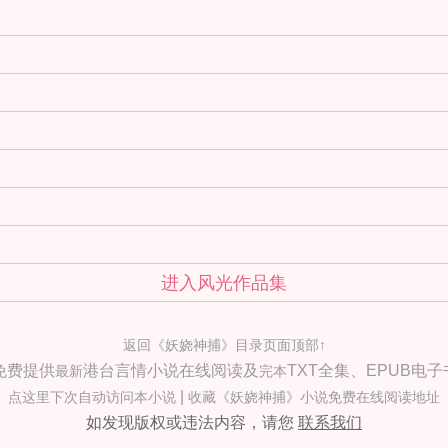
进入风光作品集
返回《妖娆神捕》目录页面顶部↑
免费提供
港台言情小说在线阅读及
TXT全集、EPUB
最新
完本
|
点这里下次自动访问本小说
收藏《妖娆神捕》小说免费在线阅读地址
如发现版权或违法内容，请您
联系我们