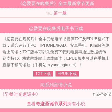
《恋爱要在晚餐后》全本最新章节更新
第一章
№1
恋爱要在晚餐后电子书下载
《恋爱要在晚餐后》全本完结电子书提供TXT及EPUB格式下
载，适合运行于PC、IPHONE/IPAD、安卓手机、Kindle等终
端上阅读；TXT版本可以先免费下载到电脑再通过数据线传
到支持TXT格式的终端上离线阅读；EPUB版本可以在手机上
直接下载阅读喔（手机站m.yanqingtu.net）！
TXT下载
EPUB下载
同系列言情小说
《早餐时光邂逅中》
奇迹圣诞节
查看
奇迹圣诞节系列
所有小说