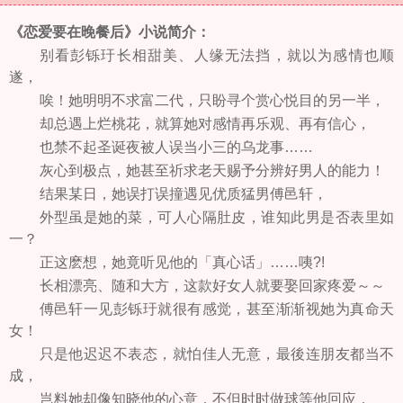
《恋爱要在晚餐后》小说简介：
别看彭铄玗长相甜美、人缘无法挡，就以为感情也顺
遂，
唉！她明明不求富二代，只盼寻个赏心悦目的另一半，
却总遇上烂桃花，就算她对感情再乐观、再有信心，
也禁不起圣诞夜被人误当小三的乌龙事……
灰心到极点，她甚至祈求老天赐予分辨好男人的能力！
结果某日，她误打误撞遇见优质猛男傅邑轩，
外型虽是她的菜，可人心隔肚皮，谁知此男是否表里如
一？
正这麽想，她竟听见他的「真心话」……咦?!
长相漂亮、随和大方，这款好女人就要娶回家疼爱～～
傅邑轩一见彭铄玗就很有感觉，甚至渐渐视她为真命天
女！
只是他迟迟不表态，就怕佳人无意，最後连朋友都当不
成，
岂料她却像知晓他的心意，不但时时做球等他回应，