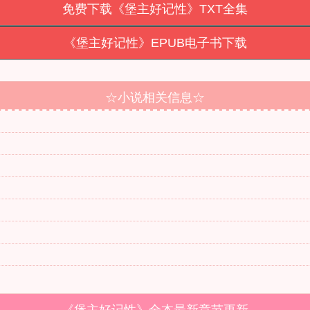
免费下载《堡主好记性》TXT全集
《堡主好记性》EPUB电子书下载
☆小说相关信息☆