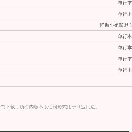
单行本
单行本
怪咖小姐联盟 1
单行本
单行本
单行本
单行本
电子书下载，所有内容不以任何形式用于商业用途。