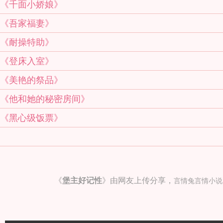
《千面小娇娘》
《吾家福妻》
《耐操特助》
《登床入室》
《美艳的祭品》
《他和她的秘密房间》
《黑心级饭票》
《
堡主好记性
》由网友上传分享，
言情兔言情小说