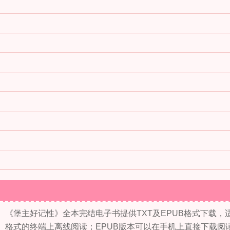
《堡主好记性》全本完结电子书提供TXT及EPUB格式下载，适合
格式的终端上离线阅读；EPUB版本可以在手机上直接下载阅读喔（手机