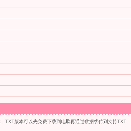
上阅读；TXT版本可以先免费下载到电脑再通过数据线传到支持TXT