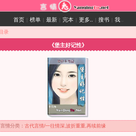
首页
榜单
最新
完本
更多..
搜书
我
|
|
|
|
|
|
..
目录
《堡主好记性》
言情分类：
古代言情/一往情深,波折重重,再续前缘