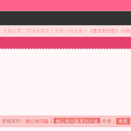
当前位置：
言情兔首页
>
米恩小说全集
>
《堡主好记性》小说
言情系列：
相公有问题 1
相公有问题系列小说
作者：
米恩