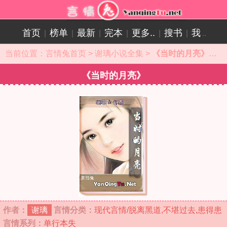
首页
榜单
最新
完本
更多..
搜书
我
|
|
|
|
|
|
..
当前位置：
言情兔首页
>
谢璃小说全集
>
《当时的月亮》小说目录
《当时的月亮》
作者：
谢璃
言情分类：
现代言情/脱离黑道,不堪过去,患得患
言情系列：
单行本
失