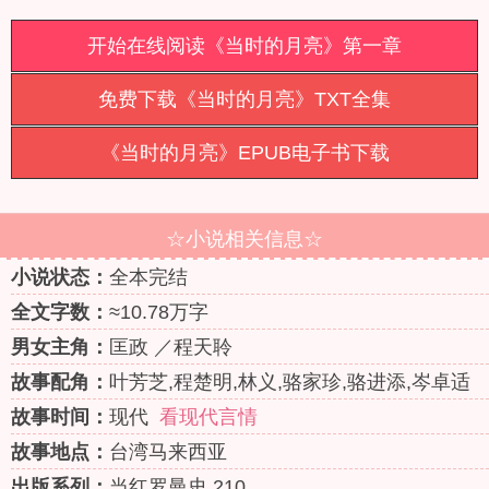
开始在线阅读《当时的月亮》第一章
免费下载《当时的月亮》TXT全集
《当时的月亮》EPUB电子书下载
☆小说相关信息☆
小说状态：
全本完结
全文字数：
≈10.78万字
男女主角：
匡政 ／程天聆
故事配角：
叶芳芝,程楚明,林义,骆家珍,骆进添,岑卓适
故事时间：
现代
看现代言情
故事地点：
台湾马来西亚
出版系列：
当红罗曼史 210