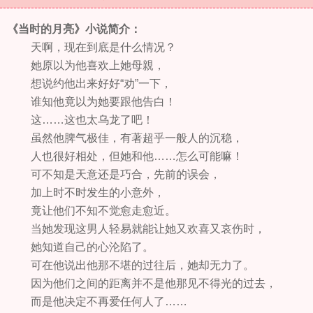
《当时的月亮》小说简介：
天啊，现在到底是什么情况？
她原以为他喜欢上她母親，
想说约他出来好好“劝”一下，
谁知他竟以为她要跟他告白！
这……这也太乌龙了吧！
虽然他脾气极佳，有著超乎一般人的沉稳，
人也很好相处，但她和他……怎么可能嘛！
可不知是天意还是巧合，先前的误会，
加上时不时发生的小意外，
竟让他们不知不觉愈走愈近。
当她发现这男人轻易就能让她又欢喜又哀伤时，
她知道自己的心沦陷了。
可在他说出他那不堪的过往后，她却无力了。
因为他们之间的距离并不是他那见不得光的过去，
而是他决定不再爱任何人了……