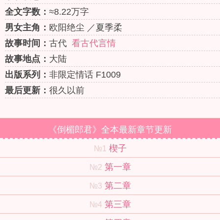
全文字数：
≈8.22万字
男女主角：
欧阳绝尘 ／夏季柔
故事时间：
古代
看古代言情
故事地点：
大陆
出版系列：
非限定情话 F1009
最后更新：
很久以前
《倒楣郎君》全本最新章节更新
楔子
№1
第一章
№2
第二章
№3
第三章
№4