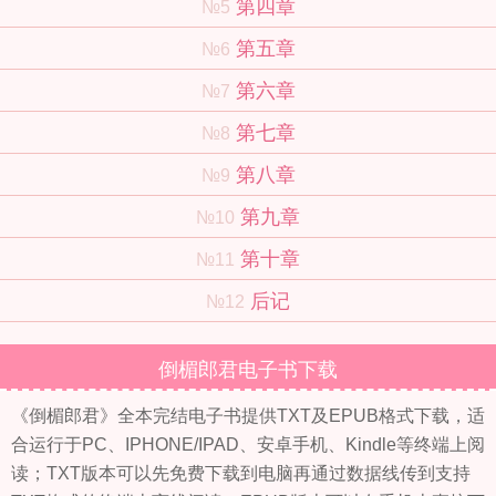
第四章
№5
第五章
№6
第六章
№7
第七章
№8
第八章
№9
第九章
№10
第十章
№11
后记
№12
倒楣郎君电子书下载
《倒楣郎君》全本完结电子书提供TXT及EPUB格式下载，适
合运行于PC、IPHONE/IPAD、安卓手机、Kindle等终端上阅
读；TXT版本可以先免费下载到电脑再通过数据线传到支持