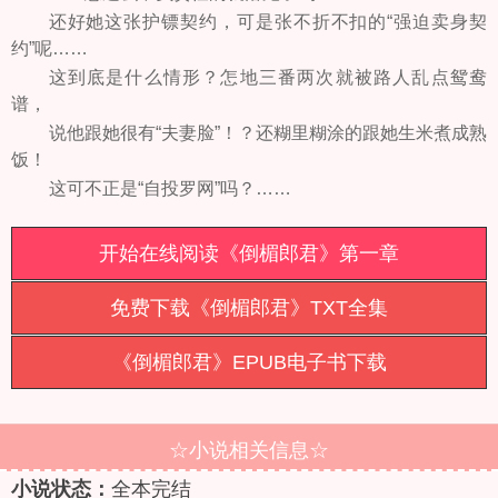
还好她这张护镖契约，可是张不折不扣的“强迫卖身契
约”呢……
这到底是什么情形？怎地三番两次就被路人乱点鸳鸯
谱，
说他跟她很有“夫妻脸”！？还糊里糊涂的跟她生米煮成熟
饭！
这可不正是“自投罗网”吗？……
开始在线阅读《倒楣郎君》第一章
免费下载《倒楣郎君》TXT全集
《倒楣郎君》EPUB电子书下载
☆小说相关信息☆
小说状态：
全本完结