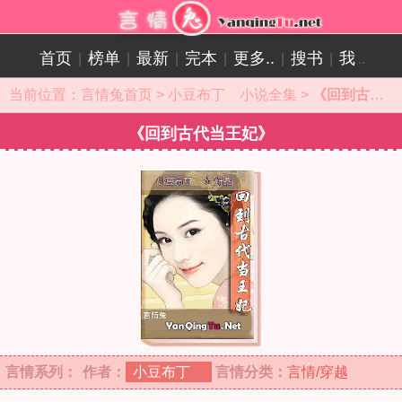
首页
榜单
最新
完本
更多..
搜书
我
|
|
|
|
|
|
..
当前位置：
言情兔首页
>
小豆布丁 小说全集
>
《回到古代当王妃》小说目录
《回到古代当王妃》
言情系列：
作者：
小豆布丁
言情分类：
言情/穿越