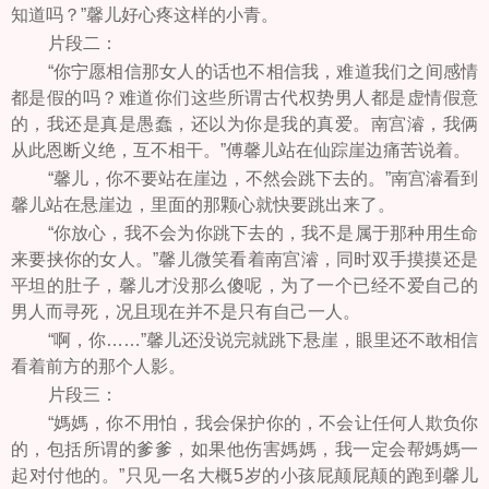
知道吗？”馨儿好心疼这样的小青。
片段二：
“你宁愿相信那女人的话也不相信我，难道我们之间感情
都是假的吗？难道你们这些所谓古代权势男人都是虚情假意
的，我还是真是愚蠢，还以为你是我的真爱。南宫濬，我俩
从此恩断义绝，互不相干。”傅馨儿站在仙踪崖边痛苦说着。
“馨儿，你不要站在崖边，不然会跳下去的。”南宫濬看到
馨儿站在悬崖边，里面的那颗心就快要跳出来了。
“你放心，我不会为你跳下去的，我不是属于那种用生命
来要挟你的女人。”馨儿微笑看着南宫濬，同时双手摸摸还是
平坦的肚子，馨儿才没那么傻呢，为了一个已经不爱自己的
男人而寻死，况且现在并不是只有自己一人。
“啊，你……”馨儿还没说完就跳下悬崖，眼里还不敢相信
看着前方的那个人影。
片段三：
“媽媽，你不用怕，我会保护你的，不会让任何人欺负你
的，包括所谓的爹爹，如果他伤害媽媽，我一定会帮媽媽一
起对付他的。”只见一名大概5岁的小孩屁颠屁颠的跑到馨儿