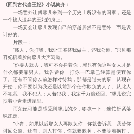
《回到古代当王妃》小说简介：
一场意外让傅馨儿来到一个历史上所没有的国家，还是
一个被人遗弃的王妃的身上。
一场宴会让馨儿发现自己的穿越居然不是意外，而是设
计好的。
片段一：
“贱人，你打我，我让王爷替我做主，还我公道。”只见那
容妃捂着脸向馨儿大声骂道。
“你要去就去，我可不会拦着你，就只有你这种女人才是
什么都要靠男人。我告诉你，打你一巴掌已经算是便宜你
了。还有不管你以前怎样对待我，那都是过去的事，从现在
开始，你不要以为我还是以前那个任你欺负的人了。从此人
不犯我，我不犯人；人若犯我，我定千万倍还回。”馨儿说完
扶着小青走进屋里。
而荣妃可能是感受到馨儿的冷，哆嗦一下，连忙赶紧落
魄跑走。
“小青，如果以后那女人再欺负你，你就告诉我，我替你
讨回公道。还有，别人打你，你就要躲啊，不要等着挨打，