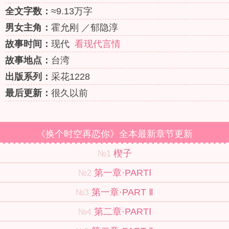
全文字数：
≈9.13万字
男女主角：
霍允刚 ／郁隐淳
故事时间：
现代
看现代言情
故事地点：
台湾
出版系列：
采花1228
最后更新：
很久以前
《换个时空再恋你》全本最新章节更新
楔子
№1
第一章·PARTⅠ
№2
第一章·PART Ⅱ
№3
第二章·PARTⅠ
№4