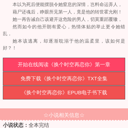
本以为死后便能摆脱令她窒息的深情，岂料命运弄人，
藉尸还魂后，睁眼所见第一人，竟是他的转世霍允刚！
她一再告诫自己该避开这危险的男人，切莫重蹈覆辙，
然而如今的他开朗有爱心，热情体贴的举止更令她错
乱，
她本该逃离，却逐渐耽溺于他的温柔里，该如何是
好？！
开始在线阅读《换个时空再恋你》第一章
免费下载《换个时空再恋你》TXT全集
《换个时空再恋你》EPUB电子书下载
☆小说相关信息☆
小说状态：
全本完结