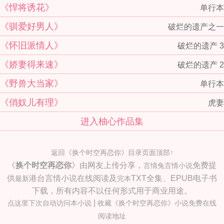
《悍将诱花》
单行本
《驯爱好男人》
破烂的遗产之一
《怀旧派情人》
破烂的遗产 3
《娇妻得来速》
破烂的遗产 2
《野兽大当家》
单行本
《俏奴儿有理》
虎妻
进入柚心作品集
返回《换个时空再恋你》目录页面顶部↑
《
换个时空再恋你
》由网友上传分享，
免费提
言情兔言情小说
供
港台言情小说在线阅读及
TXT全集、EPUB电子书
最新
完本
下载，所有内容不以任何形式用于商业用途。
|
点这里下次自动访问本小说
收藏《换个时空再恋你》小说免费在线
阅读地址