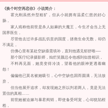
《换个时空再恋你》小说简介：
霍允刚虽然外型粗犷，但从小就拥有温柔仁慈的好心
肠，
家人戏称他前世是杀人如麻的大魔王，今生才会当上无
国界医生，
尽管他去过许多战乱饥贫的国度，拯救生命无数，却仍
不满足，
仿佛心里有某处空缺亟需填补，直到他遇见郁舒唯──
那个医疗纪录摄影师，灿烂笑颜总令他感到似曾相识，
不料再见面，她竟变得冷淡，望着他的眼神更透着幽
怨！
偏偏他已莫名被她吸引，心中空缺也因而圆满，无法放
弃，
但当他展开追求，却发现她之所以判若两人，竟是无法
置信的真相……
前世她被迫嫁与暴君阎韬，即使备受呵宠，心却犹陷桎
梏，