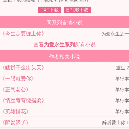
TXT下载
EPUB下载
同系列言情小说
《今生定要缠上你》
为爱永生之一
查看
为爱永生系列
所有小说
作者相关小说
《瞎拼千金出头天》
重生 2
《一眼就爱你》
单行本
《正气老公》
单行本
《情丝弯弯绕指柔》
单行本
《英雄惜花》
单行本
《醉爱浪子》
醉后爱上你 1