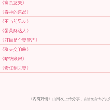
《富贵憨夫》
《春神的祭品》
《不当前男友》
《蛋黄酥达人》
《奸臣是个妻管严》
《驯夫交响曲》
《嗜钱账房》
《责任制夫妻》
《
内有奸情
》由网友上传分享，
言情兔言情小说