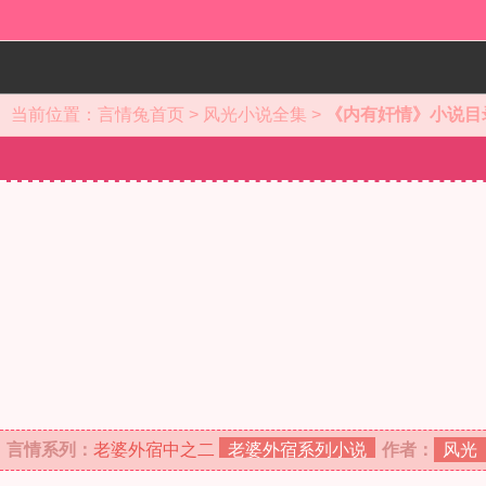
当前位置：
言情兔首页
>
风光小说全集
>
《内有奸情》小说目
言情系列：
老婆外宿中之二
老婆外宿系列小说
作者：
风光