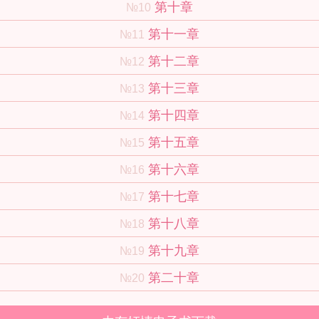
第十章
№10
第十一章
№11
第十二章
№12
第十三章
№13
第十四章
№14
第十五章
№15
第十六章
№16
第十七章
№17
第十八章
№18
第十九章
№19
第二十章
№20