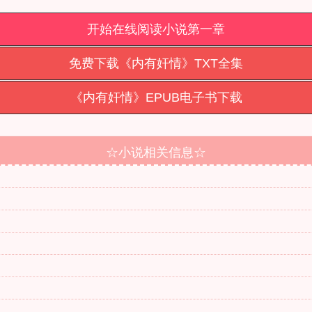
开始在线阅读小说第一章
免费下载《内有奸情》TXT全集
《内有奸情》EPUB电子书下载
☆小说相关信息☆