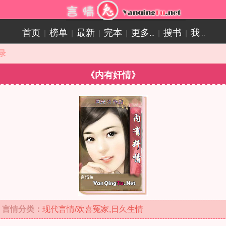
首页
榜单
最新
完本
更多..
搜书
我
|
|
|
|
|
|
..
录
《内有奸情》
言情分类：
现代言情/欢喜冤家,日久生情