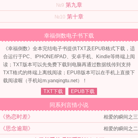
第九章
№9
第十章
№10
幸福倒数电子书下载
《幸福倒数》全本完结电子书提供TXT及EPUB格式下载，适
合运行于PC、IPHONE/IPAD、安卓手机、Kindle等终端上阅
读；TXT版本可以先免费下载到电脑再通过数据线传到支持
TXT格式的终端上离线阅读；EPUB版本可以在手机上直接下
载阅读喔（手机站m.yanqingtu.net）！
TXT下载
EPUB下载
同系列言情小说
《热恋时差》
相爱的瞬间之三
《思念逾期》
相爱的瞬间之二