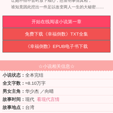
让她不得不暂时放下戒心，想查明事情真相，
谁知竟因此挖出一件足以改变两人一生的大秘密……
开始在线阅读小说第一章
免费下载《幸福倒数》TXT全集
《幸福倒数》EPUB电子书下载
☆小说相关信息☆
小说状态：
全本完结
全文字数：
≈8.10万字
男女主角：
华少杰 ／向晴
故事时间：
现代
看现代言情
故事地点：
台湾