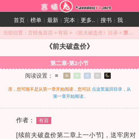
首页
榜单
最新
完本
更多..
搜书
我
|
|
|
|
|
|
..
当前位置：
言情兔首页
>
有容
>
《前夫破盘价》目录
>
第二章-第2小节在线阅读
《前夫破盘价》
第二章-第2小节
阅读设置：
≡
≡
≡
≡
≡
亲，您可能不是从第一章开始阅读，您可以
点这里返回目录，从
第一章开始阅读..
作者：
有容
[续前夫破盘价第二章上一小节]
，送牢房对