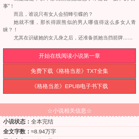
事”！
而且，谁说只有女人会招蜂引蝶的？
她就不懂，那长得跟熊似的男人哪值得这么多女人青
睐？！
尤其在识破她的女儿身之后，还准备抓她当挡箭牌……
开始在线阅读小说第一章
免费下载《格格当差》TXT全集
《格格当差》EPUB电子书下载
☆小说相关信息☆
小说状态：
全本完结
全文字数：
≈8.94万字