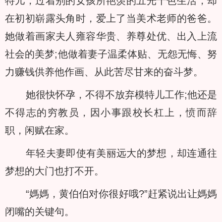
特儿，过着别的女孩所艳羡的五光十色生活，却
在初初崭露头角时，爱上了当美术老师的爸爸。
她做着画家夫人雍容华贵、养尊处优、出入上流
社会的美梦;他做着妻子温柔体贴、无怨无悔、努
力赚钱供养他作画、从此苦尽甘来的奋斗梦。
她很快怀孕，不得不放弃模特儿工作;他还是
不得志的穷教员，因小事跟校长杠上，愤而辞
职，闲赋在家。
年轻夫妻即使有美丽远大的梦想，却连通往
梦想的大门也打不开。
“媽媽，黄伯伯对你很好哦?”赶紧说出让媽媽
闭嘴的关键句。