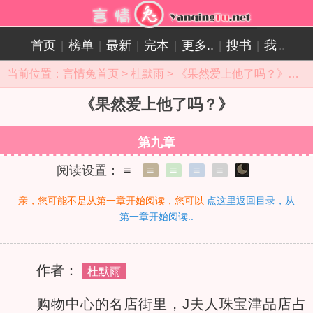
首页
榜单
最新
完本
更多..
搜书
我
|
|
|
|
|
|
..
当前位置：
言情兔首页
>
杜默雨
>
《果然爱上他了吗？》目录
《果然爱上他了吗？》
第九章
阅读设置：
≡
≡
≡
≡
≡
亲，您可能不是从第一章开始阅读，您可以
点这里返回目录，从
第一章开始阅读..
作者：
杜默雨
购物中心的名店街里，J夫人珠宝津品店占