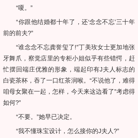
“嗄。”
“你跟他结婚都十年了，还‘念念不忘’三十年
前的前夫?”
“谁念念不忘龚誉玺了!”丁美玫女士更加地张
牙舞爪，察觉店里的专柜小姐似乎有些错愕，赶
忙摆回端庄优雅的形象，端起印有J夫人标志的
白瓷茶杯，吞了一口红茶润喉。“不说他了，难得
咱母女聚在一起，怎样，今天来这边看了”考虑得
如何?”
“不要。”她早已决定。
“我不懂珠宝设计，怎么接你的J夫人?”