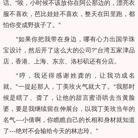
话。“唉，小时候不该放你在阿公那边的，漂亮衣
服不喜欢，芭比娃娃不喜欢，整天在田里跑，都
怕你变成野孩子了。”
“如果你把我带在身边，哪有心力出国学珠
宝设计，然后开了这么大的公司?”台湾五家津品
店，香港、上海、东京、洛杉矶还有分店。
“哼，我还得感谢姓龚的，让我功成名
就。”一提起那人，丁美玫火气就大了。“我那时
候是瞎了、聋了，让他的甜言蜜语哄去当黄脸
婆，要是我继续留在伸展台，以我丁美玫当年的
名气---小倩啊，你瞧瞧自己的长相和身材就知道
了---绝对不会输给今天的林志玲。”