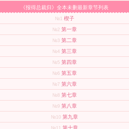
《报得总裁归》全本未删最新章节列表
楔子
№1
第一章
№2
第二章
№3
第三章
№4
第四章
№5
第五章
№6
第六章
№7
第七章
№8
第八章
№9
第九章
№10
第十章
№11