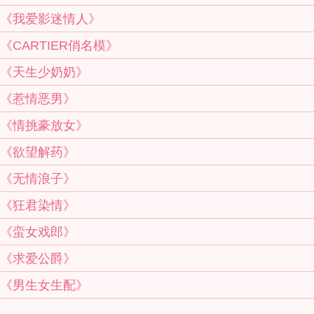
《我爱影迷情人》
《CARTIER俏名模》
《天生少奶奶》
《惹情恶男》
《情挑豪放女》
《欲望解药》
《无情浪子》
《狂君染情》
《蛮女戏郎》
《求爱公爵》
《男生女生配》