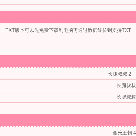
上阅读；TXT版本可以先免费下载到电脑再通过数据线传到支持TXT
长腿叔叔 2
长腿叔叔
长腿叔叔
金氏王朝 4