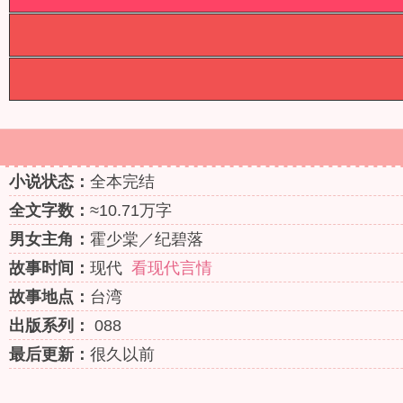
小说状态：
全本完结
全文字数：
≈10.71万字
男女主角：
霍少棠／纪碧落
故事时间：
现代
看现代言情
故事地点：
台湾
出版系列：
088
最后更新：
很久以前