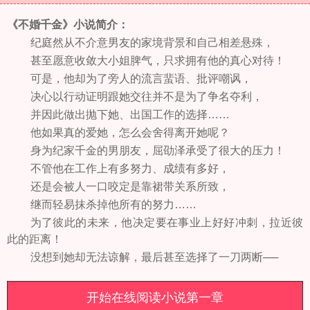
《不婚千金》小说简介：
纪庭然从不介意男友的家境背景和自己相差悬殊，
甚至愿意收敛大小姐脾气，只求拥有他的真心对待！
可是，他却为了旁人的流言蜚语、批评嘲讽，
决心以行动证明跟她交往并不是为了争名夺利，
并因此做出抛下她、出国工作的选择……
他如果真的爱她，怎么会舍得离开她呢？
身为纪家千金的男朋友，屈劭泽承受了很大的压力！
不管他在工作上有多努力、成绩有多好，
还是会被人一口咬定是靠裙带关系所致，
继而轻易抹杀掉他所有的努力……
为了彼此的未来，他决定要在事业上好好冲刺，拉近彼
此的距离！
没想到她却无法谅解，最后甚至选择了一刀两断──
开始在线阅读小说第一章