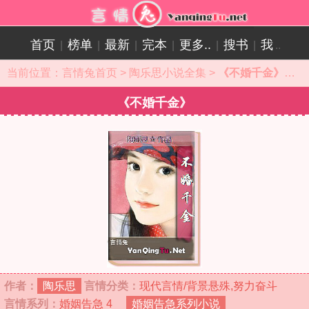
首页
榜单
最新
完本
更多..
搜书
我
|
|
|
|
|
|
..
当前位置：
言情兔首页
>
陶乐思小说全集
>
《不婚千金》小说目录
《不婚千金》
作者：
陶乐思
言情分类：
现代言情/背景悬殊,努力奋斗
言情系列：
婚姻告急 4
婚姻告急系列小说