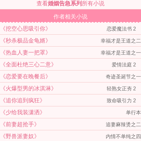
查看
婚姻告急系列
所有小说
作者相关小说
《挖空心思吸引你》
恋爱魔法书 2
《秒杀极品金龟婿》
幸福才是王道之二
《热血人妻一把罩》
幸福才是王道之一
《全面杜绝三心二意》
爱情法庭 2
《恋爱要在晚餐后》
奇迹圣诞节之一
《火爆型男的冰淇淋》
轻熟女正夯 2
《追你追到疯狂》
致命吸引力 2
《少给我装潇洒》
单行本
《前妻超抢手》
追妻麻辣烫之二
《野兽派妻奴》
内情不单纯之四