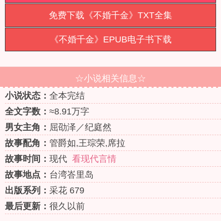
免费下载《不婚千金》TXT全集
《不婚千金》EPUB电子书下载
☆小说相关信息☆
小说状态：
全本完结
全文字数：
≈8.91万字
男女主角：
屈劭泽／纪庭然
故事配角：
管爵如,王琮荣,席拉
故事时间：
现代
看现代言情
故事地点：
台湾峇里岛
出版系列：
采花 679
最后更新：
很久以前