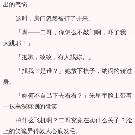
出的气恼。
这时，房门忽然被打了开来。
「啊——二哥，你怎么不敲门啊，吓了我一
大跳耶！」
「抱歉，绫绫，有人找妳。」
「找我？是谁？」她放下梳子，纳闷的转过
身。
「妳何不自己下去看看？」朱星宇脸上带着
一抹高深莫测的微笑。
搞什么飞机啊？二哥究竟在卖什么关子？脸
上的笑诡异得教人心底发毛。