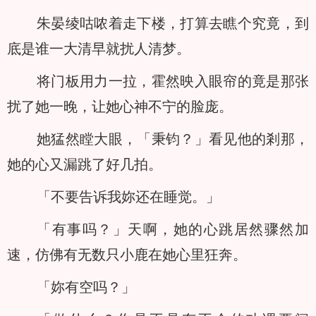
朱晏绫咕哝着走下楼，打算去瞧个究竟，到
底是谁一大清早就扰人清梦。
将门板用力一拉，霍然映入眼帘的竟是那张
扰了她一晚，让她心神不宁的脸庞。
她猛然瞠大眼，「秉钧？」看见他的剎那，
她的心又漏跳了好几拍。
「不要告诉我妳还在睡觉。」
「有事吗？」天啊，她的心跳居然骤然加
速，仿佛有无数只小鹿在她心里狂奔。
「妳有空吗？」