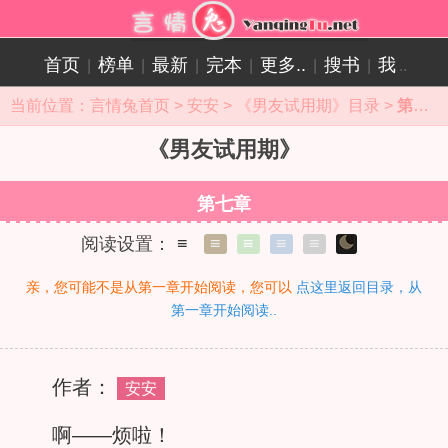
首页
榜单
最新
完本
更多..
搜书
我
|
|
|
|
|
|
..
当前位置：
言情兔首页
>
安安
>
《男友试用期》目录
>
第七章在线阅读
《男友试用期》
第七章
阅读设置：
≡
≡
≡
≡
≡
亲，您可能不是从第一章开始阅读，您可以
点这里返回目录，从
第一章开始阅读..
作者：
安安
啊——烦啦！