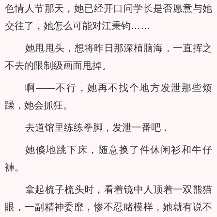
色情人节那天，她已经开口问学长是否愿意与她
交往了，她怎么可能对江秉钧……
她甩甩头，想将昨日那深植脑海，一直挥之
不去的限制级画面甩掉。
啊——不行，她再不找个地方发泄那些烦
躁，她会抓狂。
去道馆里练练拳脚，发泄一番吧．
她倏地跳下床，随意换了件休闲衫和牛仔
褲。
拿起梳子梳头时，看着镜中人顶着一双熊猫
眼，一副精神委靡，惨不忍睹模样，她就有说不