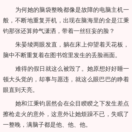
为何她的脑袋整晚都像是故障的电脑主机一
般，不断地重复开机，出现在脑海里的全是江秉
钧那张还算帅气潇洒，带着一丝狂妄的脸？
朱晏绫两眼发直，躺在床上仰望着天花板，
脑中不断重复着在图书馆里发生的丢脸画面。
难得的假日就这么被毁了。她原想好好睡一
顿大头觉的，却事与愿违，就这么眼巴巴的睁着
眼直到天亮。
她和江秉钧居然会在众目睽睽之下发生差点
擦枪走火的意外，这意外让她烦躁不已，失眠了
一整晚，满脑子都是他、他、他。